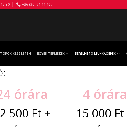
 15:30
+36 (30) 94 11 167
TOROK KÉSZLETEN
EGYÉB TERMÉKEK
BÉRELHETŐ MUNKAGÉPEK
ó:
24 órára
4 órár
2 500 Ft +
15 000 Ft