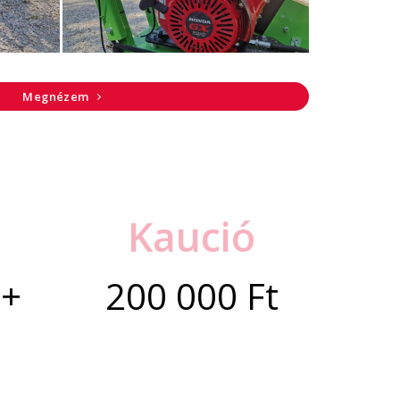
Megnézem
a
Kaució
 +
200 000 Ft