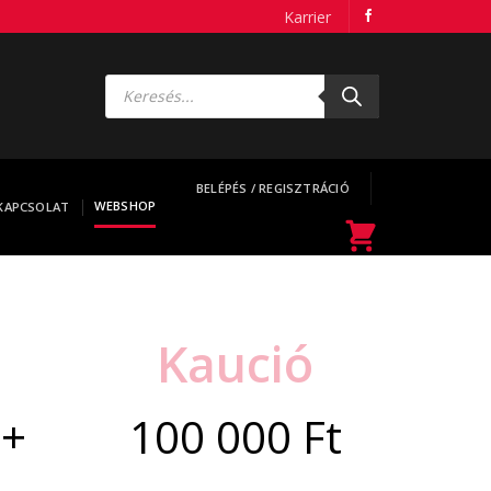
Karrier
Products
search
BELÉPÉS / REGISZTRÁCIÓ
WEBSHOP
KAPCSOLAT
a
Kaució
 +
100 000 Ft