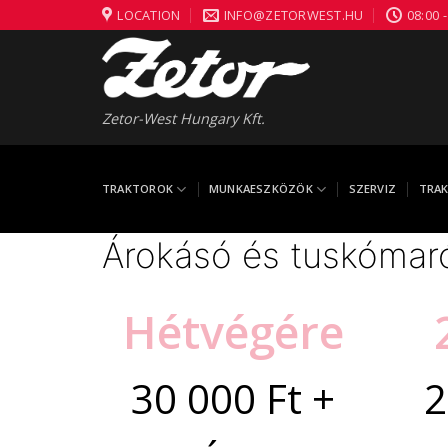
Skip
LOCATION
INFO@ZETORWEST.HU
08:00 -
to
content
Zetor-West Hungary Kft.
TRAKTOROK
MUNKAESZKÖZÖK
SZERVIZ
TRAK
Árokásó és tuskómar
Hétvégére
30 000 Ft +
2