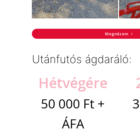
Megnézem
Utánfutós ágdaráló:
Hétvégére
50 000 Ft +
3
ÁFA