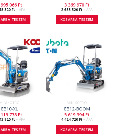
 995 066
Ft
3 369 970
Ft
58 320
Ft
+ ÁFA
2 653 520
Ft
+ ÁFA
SÁRBA TESZEM
KOSÁRBA TESZEM
MINIKOTRÓ
MINIKOTRÓ
EB10-XL
EB12-BOOM
 119 778
Ft
5 619 394
Ft
43 920
Ft
+ ÁFA
4 424 720
Ft
+ ÁFA
SÁRBA TESZEM
KOSÁRBA TESZEM