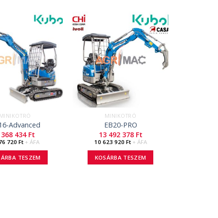
MINIKOTRÓ
MINIKOTRÓ
16-Advanced
EB20-PRO
 368 434
Ft
13 492 378
Ft
76 720
Ft
+ ÁFA
10 623 920
Ft
+ ÁFA
SÁRBA TESZEM
KOSÁRBA TESZEM