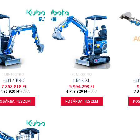
MINIKOTRÓ
MINIKOTRÓ
EB12-PRO
EB12-XL
EB
7 868 818
Ft
5 994 298
Ft
9
6 195 920
Ft
+ ÁFA
4 719 920
Ft
+ ÁFA
7 3
OSÁRBA TESZEM
KOSÁRBA TESZEM
KO