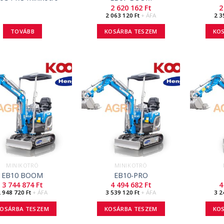
2 620 162
Ft
2
2 063 120
Ft
+ ÁFA
2 3
TOVÁBB
KOSÁRBA TESZEM
KO
MINIKOTRÓ
MINIKOTRÓ
EB10 BOOM
EB10-PRO
3 744 874
Ft
4 494 682
Ft
4
2 948 720
Ft
+ ÁFA
3 539 120
Ft
+ ÁFA
3 2
OSÁRBA TESZEM
KOSÁRBA TESZEM
KO