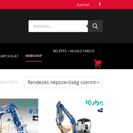
Karrier
Products
search
BELÉPÉS / REGISZTRÁCIÓ
WEBSHOP
KAPCSOLAT
jelenítve