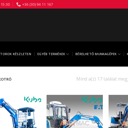
 15:30
+36 (30) 94 11 167
TOROK KÉSZLETEN
EGYÉB TERMÉKEK
BÉRELHETŐ MUNKAGÉPEK
Mind a(z) 17 találat meg
KOTRÓ