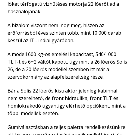
löket térfogatú vízhűtéses motorja 22 lóerőt ad a
használójának.
A bizalom viszont nem inog meg, hiszen az
erőforrásból éves szinten több, mint 10 000 darab
készül az ITL indiai gyárában.
A modell 600 kg-os emelési kapacitást, 540/1000
TLT-t és 6+2 váltót kapott, úgy mint a 26 lóerős Solis
26, de a 20 lóerős modellel szemben itt már a
szervokormány az alapfelszereltség része.
Bár a Solis 22 lóerős kistraktor jelenleg kabinnal
nem szerelhető, de front hidraulika, front TLT és
homlokrakodó ugyanúgy elérhető opcióként, mint a
többi modellek esetén.
Gumiválasztásban a teljes paletta rendelkezésünkre
áll, hiszen a mezőgazdasági gumik mellett ipari- és