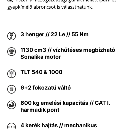
gyepkímélő abroncsot is választhatunk.
3 henger // 22 Le // 55 Nm
1130 cm3 // vízhűtéses megbízható
Sonalika motor
TLT 540 & 1000
6+2 fokozatú váltó
600 kg emelési kapacitás // CAT I.
harmadik pont
4 kerék hajtás // mechanikus