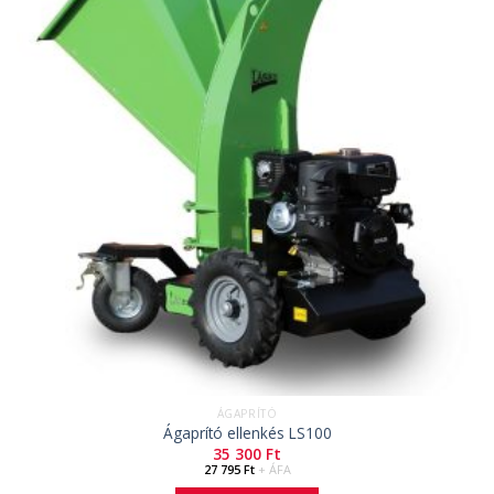
ÁGAPRÍTÓ
Ágaprító ellenkés LS100
35 300
Ft
27 795
Ft
+ ÁFA