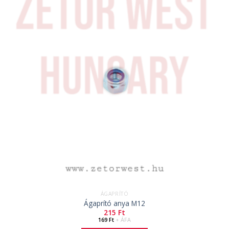
ÁGAPRÍTÓ
Ágaprító anya M12
215
Ft
169
Ft
+ ÁFA