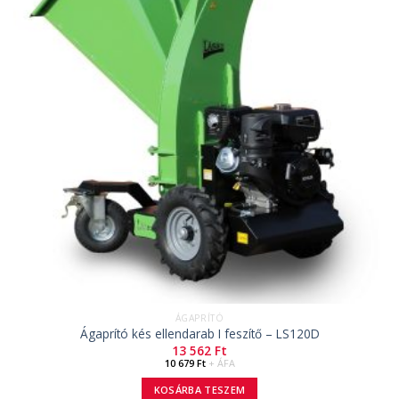
ÁGAPRÍTÓ
Ágaprító kés ellendarab I feszítő – LS120D
13 562
Ft
10 679
Ft
+ ÁFA
KOSÁRBA TESZEM