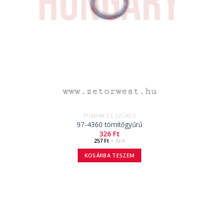
PUMPÁK ÉS SZŰRÉS
97-4360 tömítőgyűrű
326
Ft
257
Ft
+ ÁFA
KOSÁRBA TESZEM