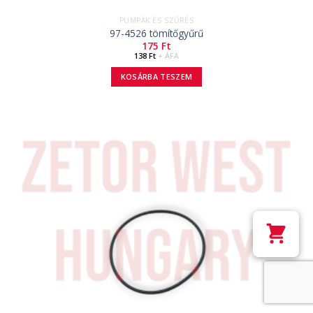
PUMPÁK ÉS SZŰRÉS
97-4526 tömítőgyűrű
175
Ft
138
Ft
+ ÁFA
KOSÁRBA TESZEM