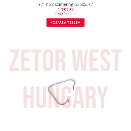
97-4128 szimering G35x55x7
1 781
Ft
1 402
Ft
+ ÁFA
KOSÁRBA TESZEM