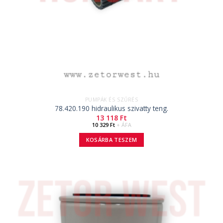
PUMPÁK ÉS SZŰRÉS
78.420.190 hidraulikus szivatty teng.
13 118
Ft
10 329
Ft
+ ÁFA
KOSÁRBA TESZEM