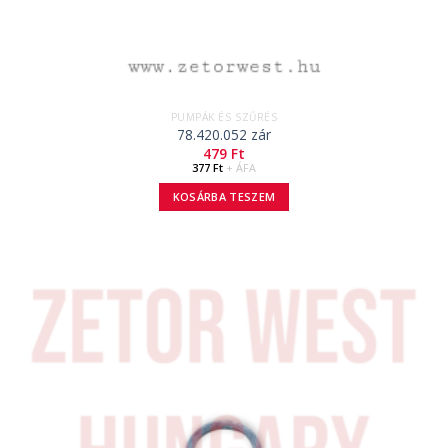
PUMPÁK ÉS SZŰRÉS
78.420.052 zár
479
Ft
377
Ft
+ ÁFA
KOSÁRBA TESZEM