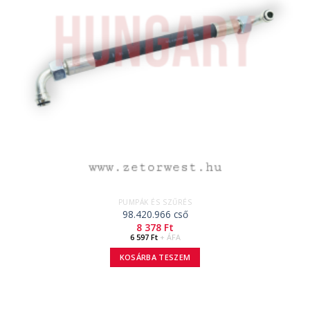
PUMPÁK ÉS SZŰRÉS
98.420.966 cső
8 378
Ft
6 597
Ft
+ ÁFA
KOSÁRBA TESZEM