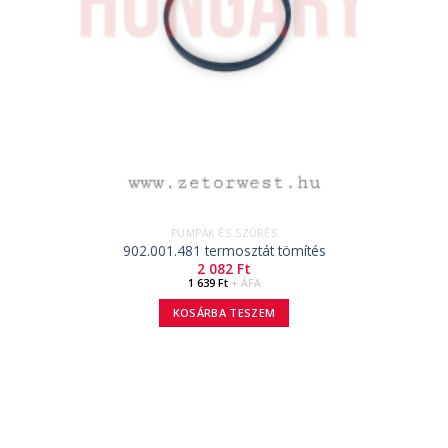
PUMPÁK ÉS SZŰRÉS
902.001.481 termosztát tömítés
2 082
Ft
1 639
Ft
+ ÁFA
KOSÁRBA TESZEM