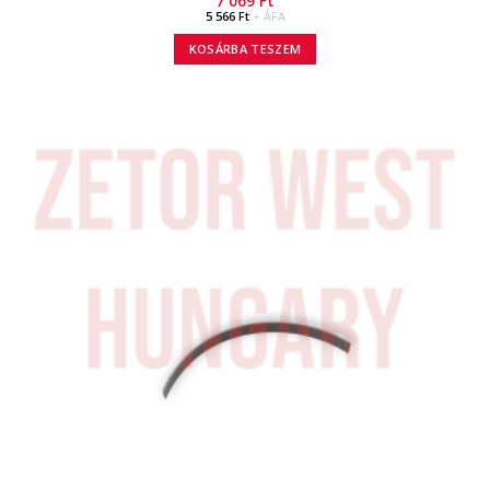
7 069
Ft
5 566
Ft
+ ÁFA
KOSÁRBA TESZEM