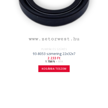
PUMPÁK ÉS SZŰRÉS
93-8053 szimering 22x32x7
2 233
Ft
1 758
Ft
+ ÁFA
KOSÁRBA TESZEM