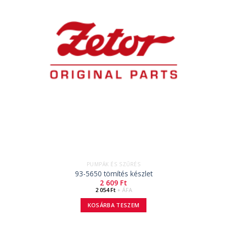
PUMPÁK ÉS SZŰRÉS
93-5650 tömítés készlet
2 609
Ft
2 054
Ft
+ ÁFA
KOSÁRBA TESZEM