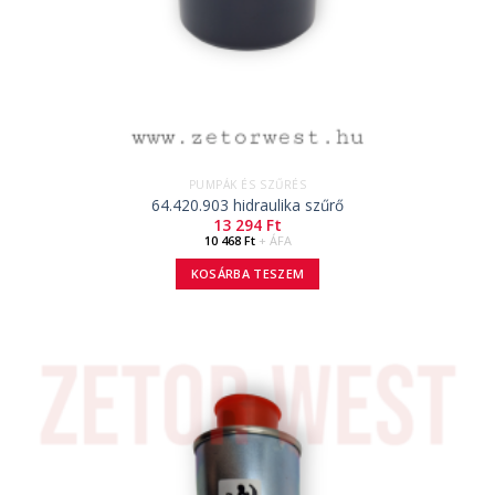
PUMPÁK ÉS SZŰRÉS
64.420.903 hidraulika szűrő
13 294
Ft
10 468
Ft
+ ÁFA
KOSÁRBA TESZEM