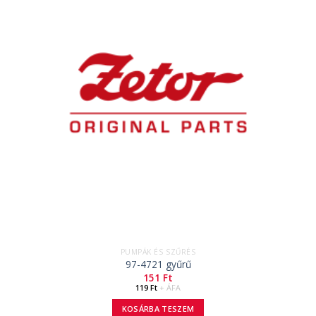
PUMPÁK ÉS SZŰRÉS
97-4721 gyűrű
151
Ft
119
Ft
+ ÁFA
KOSÁRBA TESZEM