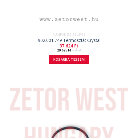
PUMPÁK ÉS SZŰRÉS
902.001.749 Termosztát Crystal
37 624
Ft
29 625
Ft
+ ÁFA
KOSÁRBA TESZEM