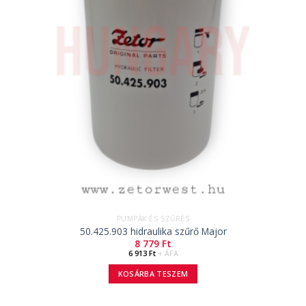
PUMPÁK ÉS SZŰRÉS
50.425.903 hidraulika szűrő Major
8 779
Ft
6 913
Ft
+ ÁFA
KOSÁRBA TESZEM