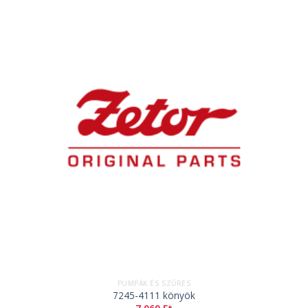
PUMPÁK ÉS SZŰRÉS
7245-4111 könyök