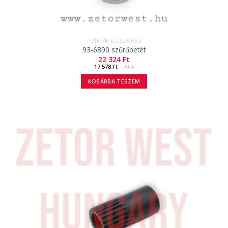
PUMPÁK ÉS SZŰRÉS
93-6890 szűrőbetét
22 324
Ft
17 578
Ft
+ ÁFA
KOSÁRBA TESZEM