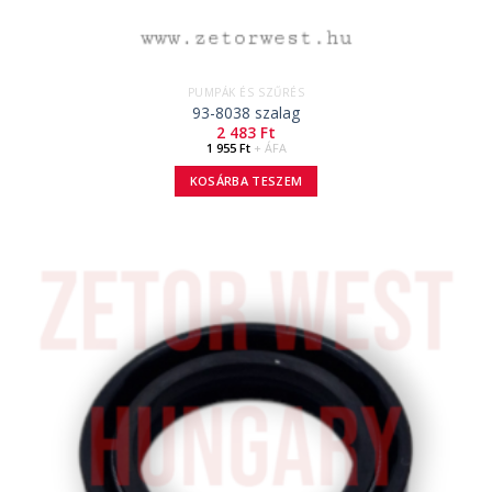
PUMPÁK ÉS SZŰRÉS
93-8038 szalag
2 483
Ft
1 955
Ft
+ ÁFA
KOSÁRBA TESZEM