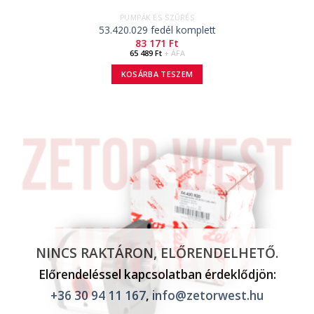
PUMPÁK ÉS SZŰRÉS
53.420.029 fedél komplett
83 171
Ft
65 489
Ft
+ ÁFA
KOSÁRBA TESZEM
NINCS RAKTÁRON, ELŐRENDELHETŐ.
Előrendeléssel kapcsolatban érdeklődjön:
+36 30 94 11 167
,
info@zetorwest.hu