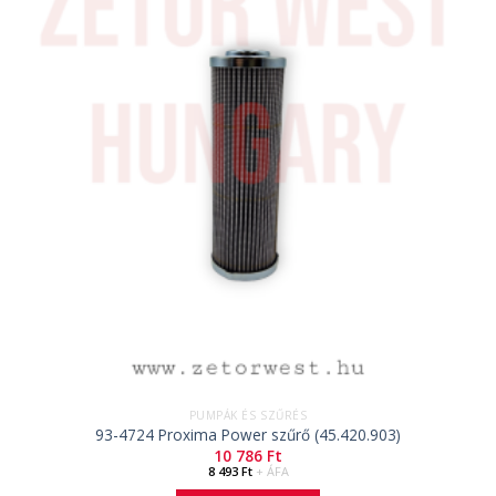
PUMPÁK ÉS SZŰRÉS
93-4724 Proxima Power szűrő (45.420.903)
10 786
Ft
8 493
Ft
+ ÁFA