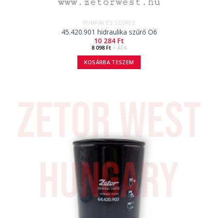
PUMPÁK ÉS SZŰRÉS
45.420.901 hidraulika szűrő O6
10 284
Ft
8 098
Ft
+ ÁFA
KOSÁRBA TESZEM