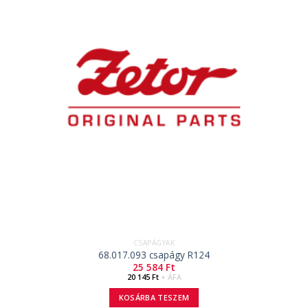
CSAPÁGYAK
68.017.093 csapágy R124
25 584
Ft
20 145
Ft
+ ÁFA
KOSÁRBA TESZEM