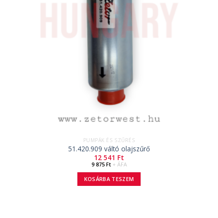
PUMPÁK ÉS SZŰRÉS
51.420.909 váltó olajszűrő
12 541
Ft
9 875
Ft
+ ÁFA
KOSÁRBA TESZEM