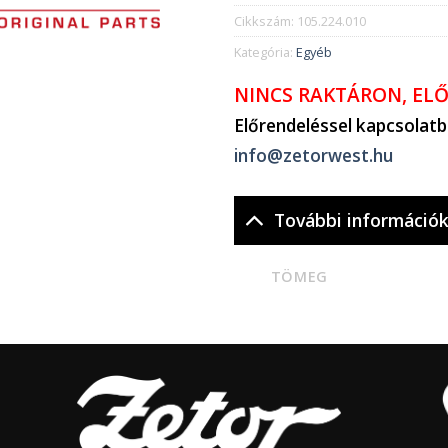
Cikkszám:
105.224.010
Kategória:
Egyéb
NINCS RAKTÁRON, EL
Előrendeléssel kapcsolat
info@zetorwest.hu
További információ
TÖMEG