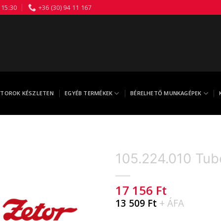
 15:30
+36 (30) 94 11 167
TOROK KÉSZLETEN
EGYÉB TERMÉKEK
BÉRELHETŐ MUNKAGÉPEK
105.224.010 Tub
17 156
Ft
13 509
Ft
+ ÁFA