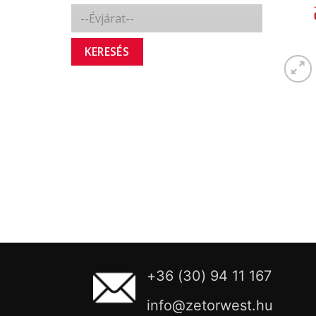
KERESÉS
+36 (30) 94 11 167
info@zetorwest.hu