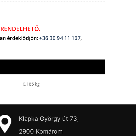
ŐRENDELHETŐ.
ban érdeklődjön:
+36 30 94 11 167
,
k
0,185 kg
Klapka György út 73,
2900 Komárom