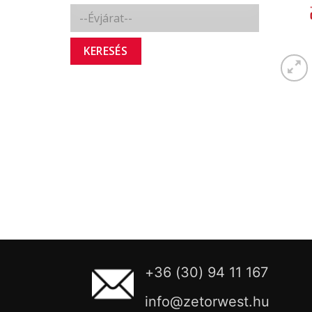
KERESÉS
+36 (30) 94 11 167
info@zetorwest.hu