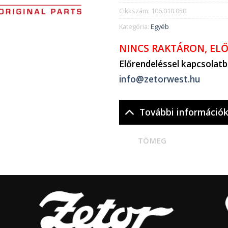
Cikkszám:
106.010.050
Kategória:
Egyéb
NINCS RAKTÁRON, EL
Előrendeléssel kapcsolat
info@zetorwest.hu
További információ
TÖMEG