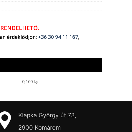
ŐRENDELHETŐ.
ban érdeklődjön:
+36 30 94 11 167
,
k
0,160 kg
Klapka György út 73,
2900 Komárom