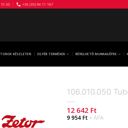
 15:30
+36 (30) 94 11 167
TOROK KÉSZLETEN
EGYÉB TERMÉKEK
BÉRELHETŐ MUNKAGÉPEK
106.010.050 Tub
12 642
Ft
9 954
Ft
+ ÁFA