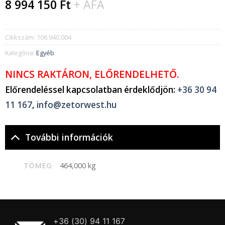
8 994 150
Ft
+ ÁFA
Cikkszám:
106.940.004
Kategória:
Egyéb
NINCS RAKTÁRON, ELŐRENDELHETŐ.
Előrendeléssel kapcsolatban érdeklődjön:
+36 30 94
11 167
,
info@zetorwest.hu
További információk
TÖMEG
464,000 kg
+36 (30) 94 11 167