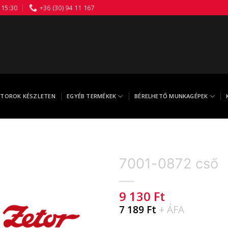
 15:30
+36 (30) 94 11 167
TOROK KÉSZLETEN
EGYÉB TERMÉKEK
BÉRELHETŐ MUNKAGÉPEK
7001-0872 cső
9 130
Ft
7 189
Ft
+ ÁFA