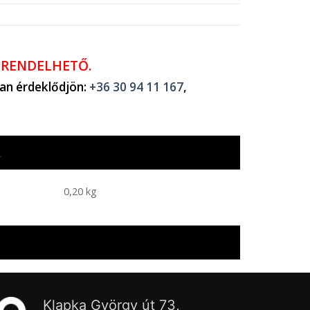
ŐRENDELHETŐ.
ban érdeklődjön:
+36 30 94 11 167
,
k
0,20 kg
Klapka György út 73,