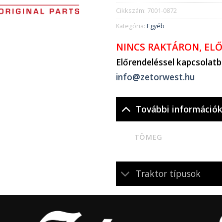
Cikkszám:
7001-0872
Kategória:
Egyéb
NINCS RAKTÁRON, EL
Előrendeléssel kapcsolat
info@zetorwest.hu
További információ
TÖMEG
Traktor típusok