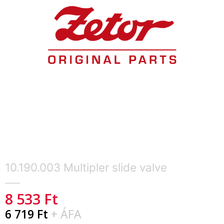
10.190.003 Multipler slide valve
8 533
Ft
6 719
Ft
+ ÁFA