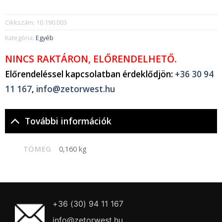
Cikkszám:
10.190.003
Kategória:
Egyéb
NINCS RAKTÁRON, ELŐRENDELHETŐ.
Előrendeléssel kapcsolatban érdeklődjön:
+36 30 94
11 167
,
info@zetorwest.hu
További információk
TÖMEG
0,160 kg
+36 (30) 94 11 167
info@zetorwest.hu