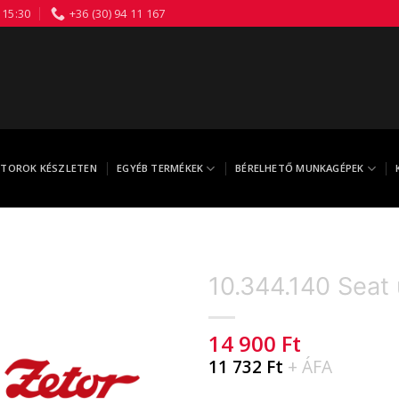
 15:30
+36 (30) 94 11 167
TOROK KÉSZLETEN
EGYÉB TERMÉKEK
BÉRELHETŐ MUNKAGÉPEK
10.344.140 Seat 
14 900
Ft
11 732
Ft
+ ÁFA