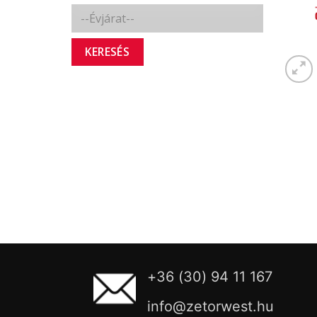
KERESÉS
+36 (30) 94 11 167
info@zetorwest.hu