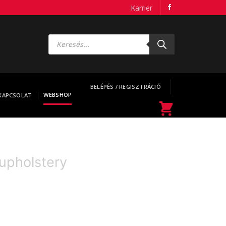
Karrier
Products
search
BELÉPÉS / REGISZTRÁCIÓ
WEBSHOP
KAPCSOLAT
upholstery