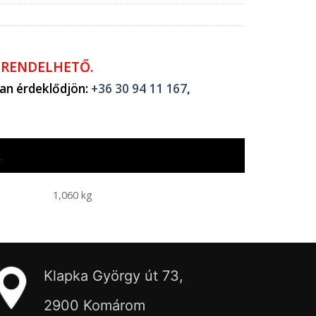
ŐRENDELHETŐ.
ban érdeklődjön:
+36 30 94 11 167
,
k
1,060 kg
Klapka György út 73,
2900 Komárom