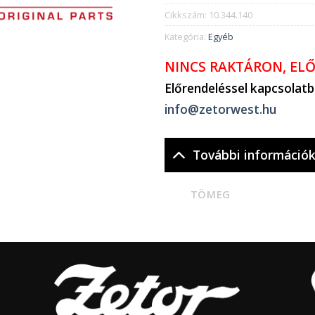
Cikkszám:
10.344.140
Kategória:
Egyéb
NINCS RAKTÁRON, EL
Előrendeléssel kapcsolat
info@zetorwest.hu
További információ
TÖMEG