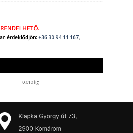
ŐRENDELHETŐ.
ban érdeklődjön:
+36 30 94 11 167
,
k
0,010 kg
Klapka György út 73,
2900 Komárom