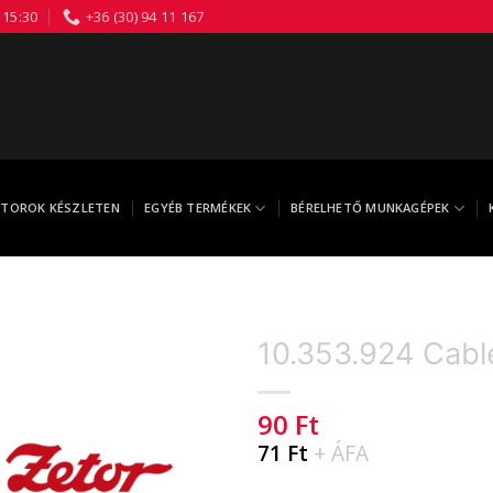
 15:30
+36 (30) 94 11 167
TOROK KÉSZLETEN
EGYÉB TERMÉKEK
BÉRELHETŐ MUNKAGÉPEK
10.353.924 Cabl
90
Ft
71
Ft
+ ÁFA