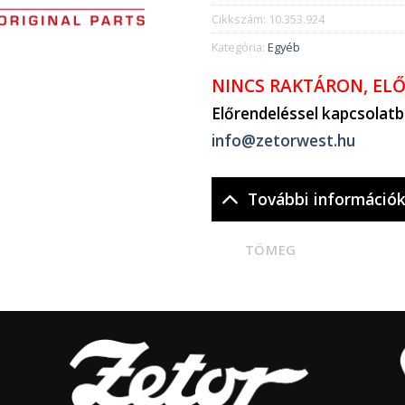
Cikkszám:
10.353.924
Kategória:
Egyéb
NINCS RAKTÁRON, EL
Előrendeléssel kapcsolat
info@zetorwest.hu
További információ
TÖMEG