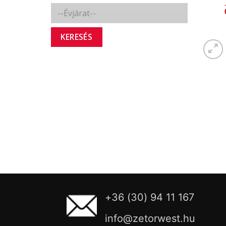
KERESÉS
+36 (30) 94 11 167
info@zetorwest.hu