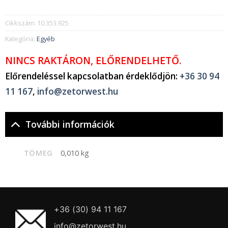
Cikkszám:
10.353.925
Kategória:
Egyéb
NINCS RAKTÁRON, ELŐRENDELHETŐ.
Előrendeléssel kapcsolatban érdeklődjön:
+36 30 94
11 167
,
info@zetorwest.hu
További információk
TÖMEG
0,010 kg
+36 (30) 94 11 167
info@zetorwest.hu