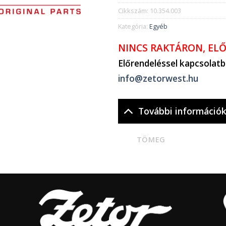
Cikkszám:
10.354.003
Kategória:
Egyéb
NINCS RAKTÁRON, EL
Előrendeléssel kapcsolat
info@zetorwest.hu
További információ
TÖMEG