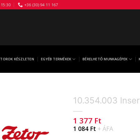
 15:30
+36 (30) 94 11 167
TOROK KÉSZLETEN
EGYÉB TERMÉKEK
BÉRELHETŐ MUNKAGÉPEK
10.354.003 Inser
1 377
Ft
1 084
Ft
+ ÁFA