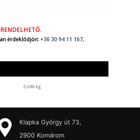
ŐRENDELHETŐ.
ban érdeklődjön:
+36 30 94 11 167
,
k
0,040 kg
Klapka György út 73,
2900 Komárom