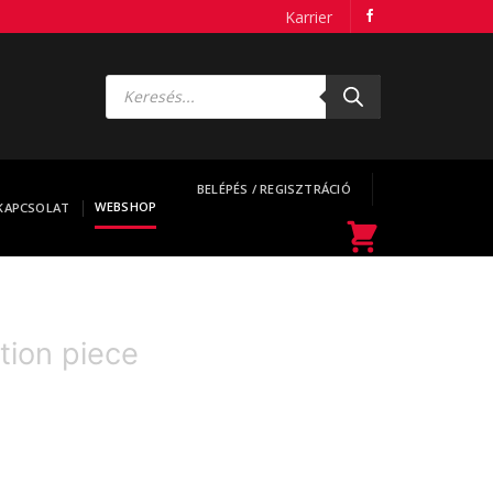
Karrier
Products
search
BELÉPÉS / REGISZTRÁCIÓ
WEBSHOP
KAPCSOLAT
tion piece