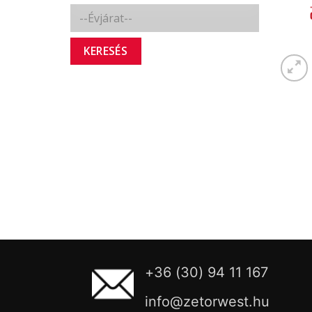
KERESÉS
+36 (30) 94 11 167
info@zetorwest.hu