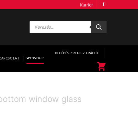
Karrier
Products
search
BELÉPÉS / REGISZTRÁCIÓ
WEBSHOP
KAPCSOLAT
 bottom window glass