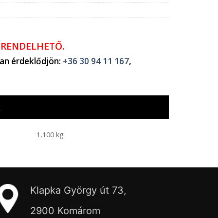
ŐRENDELHETŐ.
ban érdeklődjön:
+36 30 94 11 167
,
k
1,100 kg
Klapka György út 73,
2900 Komárom