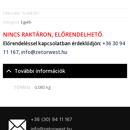
Cikkszám:
10.368.351
Kategória:
Egyéb
NINCS RAKTÁRON, ELŐRENDELHETŐ.
Előrendeléssel kapcsolatban érdeklődjön:
+36 30 94
11 167
,
info@zetorwest.hu
További információk
TÖMEG
0,080 kg
+36 (30) 94 11 167
info@zetorwest.hu