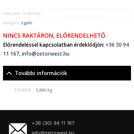
Cikkszám:
10.383.030
Kategória:
Egyéb
NINCS RAKTÁRON, ELŐRENDELHETŐ.
Előrendeléssel kapcsolatban érdeklődjön:
+36 30 94
11 167
,
info@zetorwest.hu
További információk
TÖMEG
5,860 kg
+36 (30) 94 11 167
info@zetorwest.hu