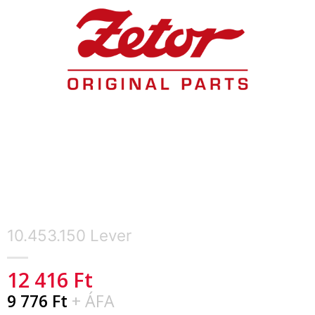
10.453.150 Lever
12 416
Ft
9 776
Ft
+ ÁFA