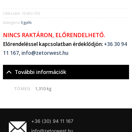
Cikkszám:
10.453.150
Kategória:
Egyéb
NINCS RAKTÁRON, ELŐRENDELHETŐ.
Előrendeléssel kapcsolatban érdeklődjön:
+36 30 94
11 167
,
info@zetorwest.hu
További információk
TÖMEG
1,310 kg
+36 (30) 94 11 167
info@zetorwest.hu