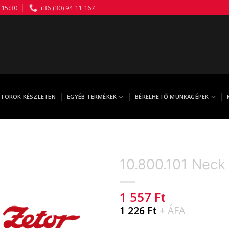
 15:30
+36 (30) 94 11 167
TOROK KÉSZLETEN
EGYÉB TERMÉKEK
BÉRELHETŐ MUNKAGÉPEK
10.800.101 Neck
1 557
Ft
1 226
Ft
+ ÁFA