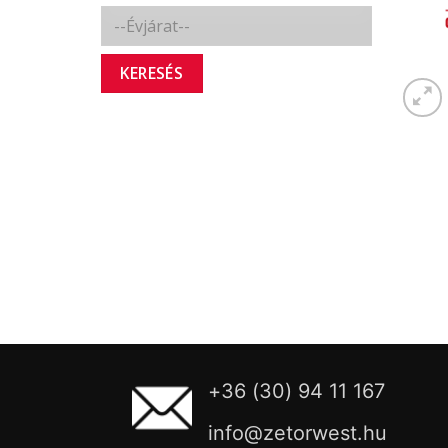
KERESÉS
+36 (30) 94 11 167
info@zetorwest.hu