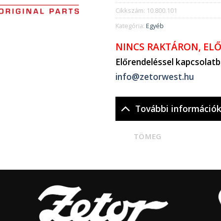
Cikkszám:
10.800.101
Kategória:
Egyéb
NINCS RAKTÁRON, EL
Előrendeléssel kapcsolat
info@zetorwest.hu
További információ
TÖMEG