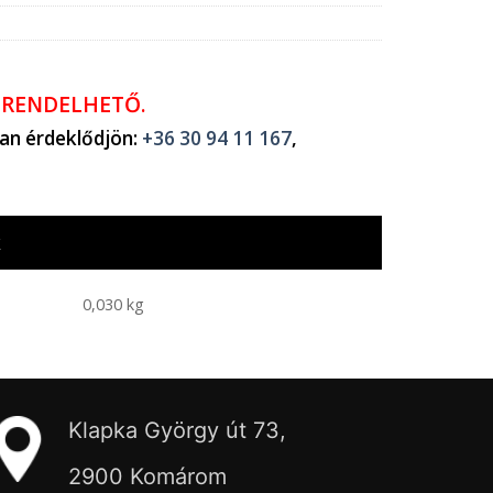
ŐRENDELHETŐ.
ban érdeklődjön:
+36 30 94 11 167
,
k
0,030 kg
Klapka György út 73,
2900 Komárom