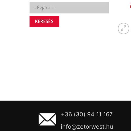
KERESÉS
+36 (30) 94 11 167
info@zetorwest.hu