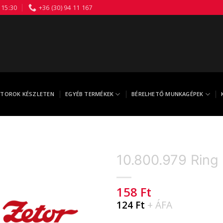
 15:30
+36 (30) 94 11 167
TOROK KÉSZLETEN
EGYÉB TERMÉKEK
BÉRELHETŐ MUNKAGÉPEK
10.800.979 Ring
158
Ft
124
Ft
+ ÁFA