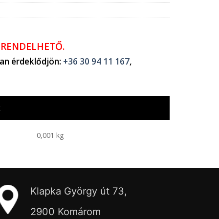
ŐRENDELHETŐ.
ban érdeklődjön:
+36 30 94 11 167
,
k
0,001 kg
Klapka György út 73,
2900 Komárom