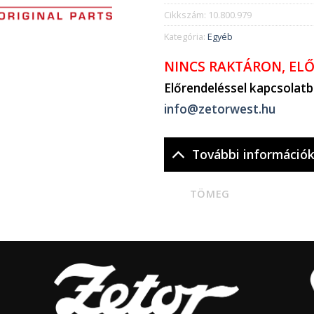
Cikkszám:
10.800.979
Kategória:
Egyéb
NINCS RAKTÁRON, EL
Előrendeléssel kapcsolat
info@zetorwest.hu
További információ
TÖMEG