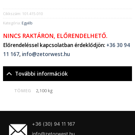
Cikkszám:
101.415.010
Kategória:
Egyéb
NINCS RAKTÁRON, ELŐRENDELHETŐ.
Előrendeléssel kapcsolatban érdeklődjön:
+36 30 94
11 167
,
info@zetorwest.hu
További információk
TÖMEG
2,100 kg
+36 (30) 94 11 167
info@zetorwest.hu