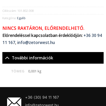
Cikkszám:
101.802.008
Kategória:
Egyéb
NINCS RAKTÁRON, ELŐRENDELHETŐ.
Előrendeléssel kapcsolatban érdeklődjön:
+36 30 94
11 167
,
info@zetorwest.hu
További információk
TÖMEG
0,001 kg
+36 (30) 94 11 167
info@zetorwest.hu