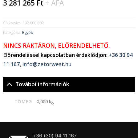
3 281 265
Ft
+ ÁFA
Cikkszám:
102.000.002
Kategória:
Egyéb
NINCS RAKTÁRON, ELŐRENDELHETŐ.
Előrendeléssel kapcsolatban érdeklődjön:
+36 30 94
11 167
,
info@zetorwest.hu
További információk
TÖMEG
0,000 kg
+36 (30) 94 11 167