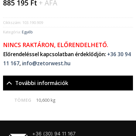
885 195
Ft
+ ÁFA
Cikkszám:
103.190.909
Kategória:
Egyéb
NINCS RAKTÁRON, ELŐRENDELHETŐ.
Előrendeléssel kapcsolatban érdeklődjön:
+36 30 94
11 167
,
info@zetorwest.hu
További információk
TÖMEG
10,600 kg
+36 (30) 94 11 167