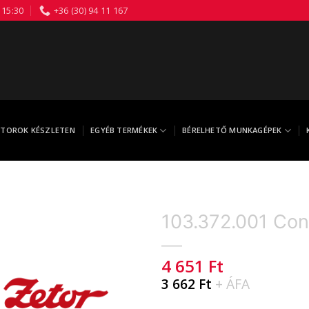
 15:30
+36 (30) 94 11 167
TOROK KÉSZLETEN
EGYÉB TERMÉKEK
BÉRELHETŐ MUNKAGÉPEK
103.372.001 Con
4 651
Ft
3 662
Ft
+ ÁFA