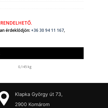
ŐRENDELHETŐ.
ban érdeklődjön:
+36 30 94 11 167
,
k
0,145 kg
Klapka György út 73,
2900 Komárom