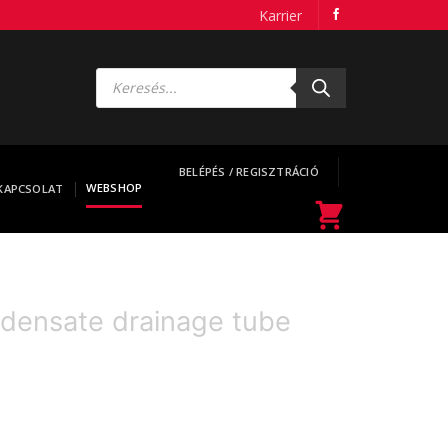
Karrier
Products
search
BELÉPÉS / REGISZTRÁCIÓ
WEBSHOP
KAPCSOLAT
densate drainage tube