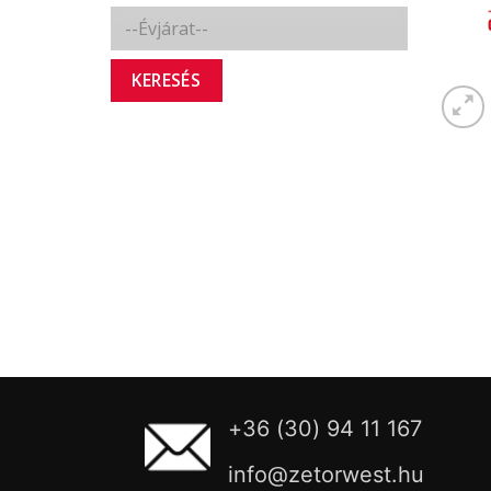
KERESÉS
+36 (30) 94 11 167
info@zetorwest.hu