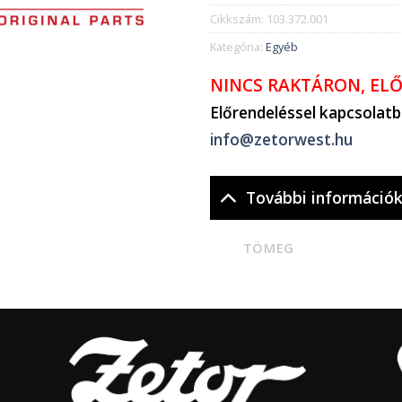
Cikkszám:
103.372.001
Kategória:
Egyéb
NINCS RAKTÁRON, EL
Előrendeléssel kapcsolat
info@zetorwest.hu
További információ
TÖMEG