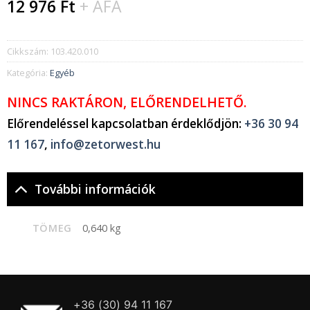
12 976
Ft
+ ÁFA
Cikkszám:
103.420.010
Kategória:
Egyéb
NINCS RAKTÁRON, ELŐRENDELHETŐ.
Előrendeléssel kapcsolatban érdeklődjön:
+36 30 94
11 167
,
info@zetorwest.hu
További információk
TÖMEG
0,640 kg
+36 (30) 94 11 167