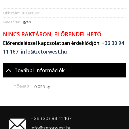
Cikkszám:
103.800.901
Kategória:
Egyéb
NINCS RAKTÁRON, ELŐRENDELHETŐ.
Előrendeléssel kapcsolatban érdeklődjön:
+36 30 94
11 167
,
info@zetorwest.hu
További információk
TÖMEG
0,055 kg
+36 (30) 94 11 167
info@zetorwest.hu