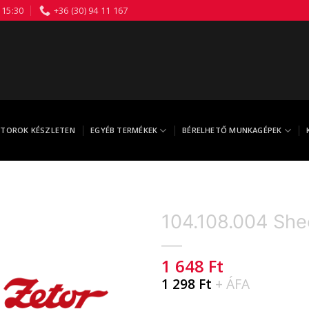
 15:30
+36 (30) 94 11 167
TOROK KÉSZLETEN
EGYÉB TERMÉKEK
BÉRELHETŐ MUNKAGÉPEK
104.108.004 She
1 648
Ft
1 298
Ft
+ ÁFA