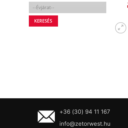
KERESÉS
+36 (30) 94 11 167
info@zetorwest.hu