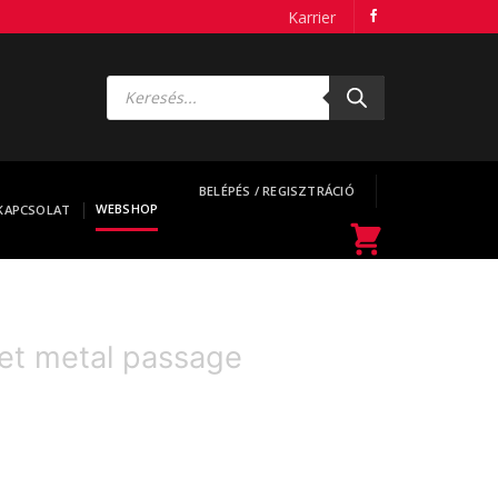
Karrier
Products
search
BELÉPÉS / REGISZTRÁCIÓ
WEBSHOP
KAPCSOLAT
et metal passage