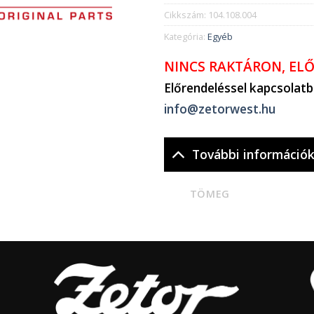
Cikkszám:
104.108.004
Kategória:
Egyéb
NINCS RAKTÁRON, EL
Előrendeléssel kapcsolat
info@zetorwest.hu
További információ
TÖMEG