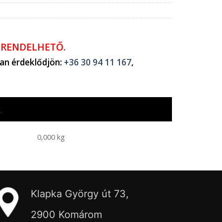
ŐRENDELHETŐ.
ban érdeklődjön:
+36 30 94 11 167
,
k
0,000 kg
Klapka György út 73,
2900 Komárom