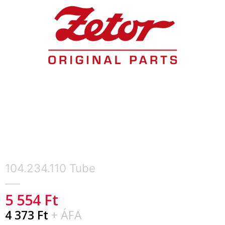
104.234.110 Tube
5 554
Ft
4 373
Ft
+ ÁFA