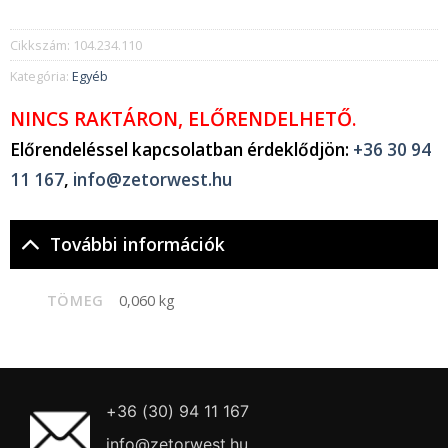
Cikkszám:
104.234.110
Kategória:
Egyéb
NINCS RAKTÁRON, ELŐRENDELHETŐ.
Előrendeléssel kapcsolatban érdeklődjön:
+36 30 94
11 167
,
info@zetorwest.hu
További információk
TÖMEG
0,060 kg
+36 (30) 94 11 167
info@zetorwest.hu