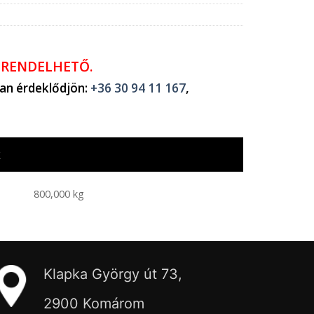
ŐRENDELHETŐ.
ban érdeklődjön:
+36 30 94 11 167
,
k
800,000 kg
Klapka György út 73,
2900 Komárom