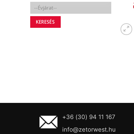
KERESÉS
+36 (30) 94 11 167
info@zetorwest.hu