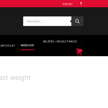
Karrier
Products
search
BELÉPÉS / REGISZTRÁCIÓ
WEBSHOP
KAPCSOLAT
ast weight