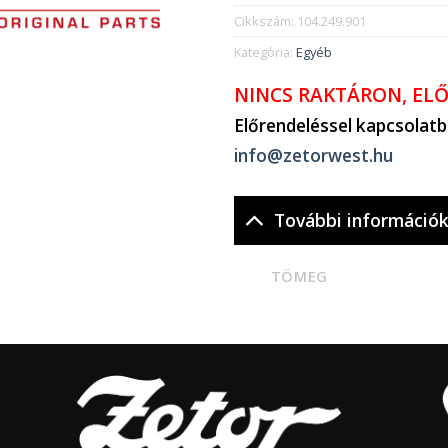
Cikkszám:
104.249.901
Kategória:
Egyéb
NINCS RAKTÁRON, EL
Előrendeléssel kapcsolat
info@zetorwest.hu
További információ
TÖMEG