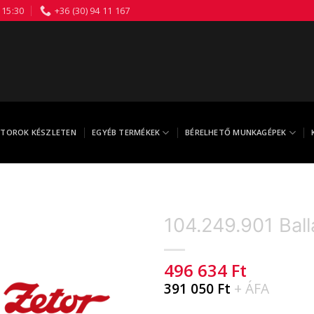
 15:30
+36 (30) 94 11 167
TOROK KÉSZLETEN
EGYÉB TERMÉKEK
BÉRELHETŐ MUNKAGÉPEK
104.249.901 Ball
496 634
Ft
391 050
Ft
+ ÁFA