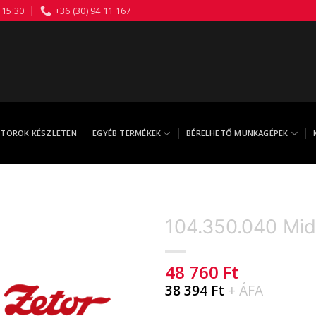
 15:30
+36 (30) 94 11 167
TOROK KÉSZLETEN
EGYÉB TERMÉKEK
BÉRELHETŐ MUNKAGÉPEK
104.350.040 Mid
48 760
Ft
38 394
Ft
+ ÁFA