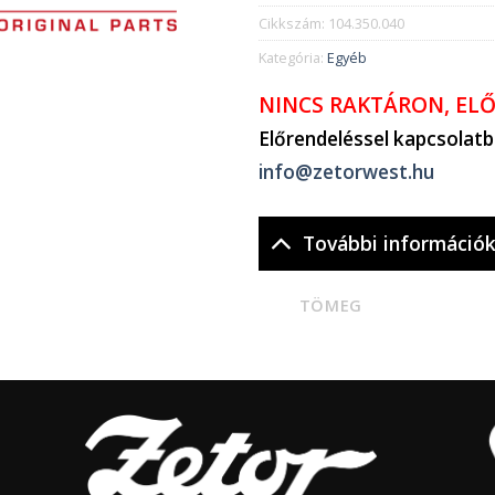
Cikkszám:
104.350.040
Kategória:
Egyéb
NINCS RAKTÁRON, EL
Előrendeléssel kapcsolat
info@zetorwest.hu
További információ
TÖMEG