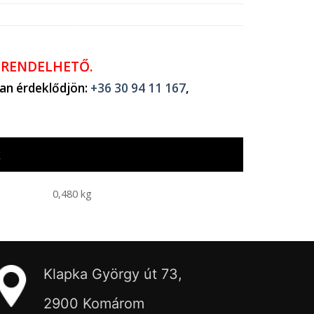
ŐRENDELHETŐ.
ban érdeklődjön:
+36 30 94 11 167
,
k
0,480 kg
Klapka György út 73,
2900 Komárom