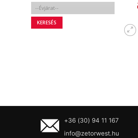
KERESÉS
+36 (30) 94 11 167
info@zetorwest.hu