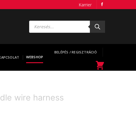
Karrier
Products
search
BELÉPÉS / REGISZTRÁCIÓ
WEBSHOP
KAPCSOLAT
dle wire harness