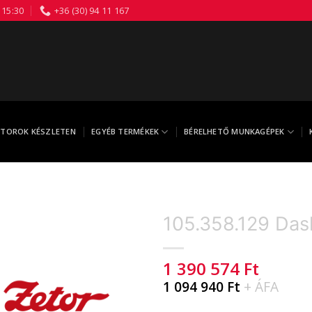
 15:30
+36 (30) 94 11 167
TOROK KÉSZLETEN
EGYÉB TERMÉKEK
BÉRELHETŐ MUNKAGÉPEK
105.358.129 Da
1 390 574
Ft
1 094 940
Ft
+ ÁFA