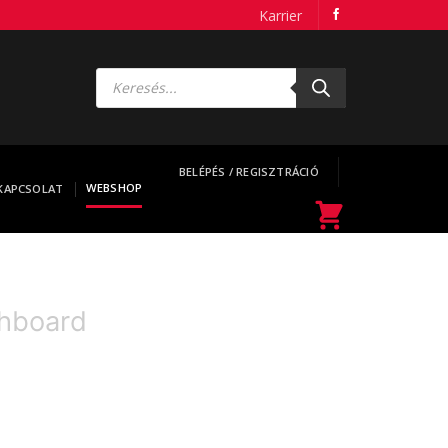
Karrier
Products
search
BELÉPÉS / REGISZTRÁCIÓ
WEBSHOP
KAPCSOLAT
shboard