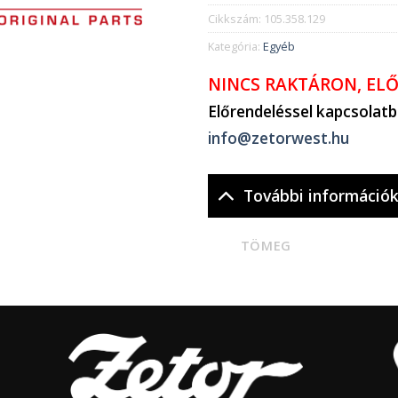
Cikkszám:
105.358.129
Kategória:
Egyéb
NINCS RAKTÁRON, EL
Előrendeléssel kapcsolat
info@zetorwest.hu
További információ
TÖMEG