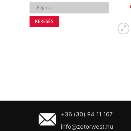
KERESÉS
+36 (30) 94 11 167
info@zetorwest.hu