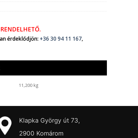
ŐRENDELHETŐ.
ban érdeklődjön:
+36 30 94 11 167
,
k
11,200 kg
Klapka György út 73,
2900 Komárom