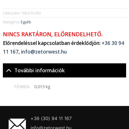
Cikkszám:
106.010.902
Kategória:
Egyéb
NINCS RAKTÁRON, ELŐRENDELHETŐ.
Előrendeléssel kapcsolatban érdeklődjön:
+36 30 94
11 167
,
info@zetorwest.hu
További információk
TÖMEG
0,015 kg
+36 (30) 94 11 167
info@zetorwest.hu