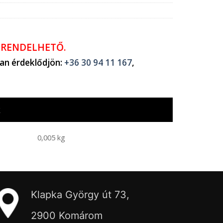
ŐRENDELHETŐ.
ban érdeklődjön:
+36 30 94 11 167
,
k
0,005 kg
Klapka György út 73,
2900 Komárom