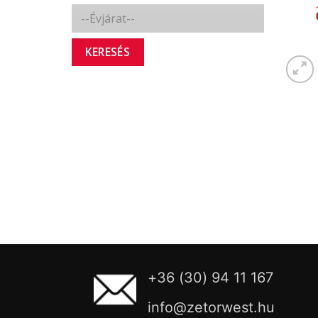
KERESÉS
+36 (30) 94 11 167
info@zetorwest.hu