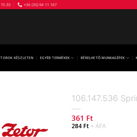
 15:30
+36 (30) 94 11 167
TOROK KÉSZLETEN
EGYÉB TERMÉKEK
BÉRELHETŐ MUNKAGÉPEK
106.147.536 Spr
361
Ft
284
Ft
+ ÁFA