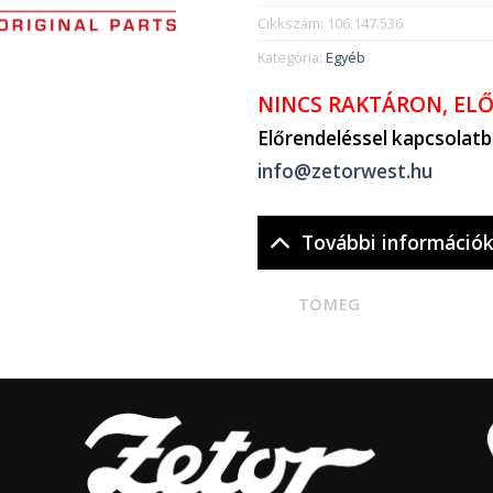
Cikkszám:
106.147.536
Kategória:
Egyéb
NINCS RAKTÁRON, EL
Előrendeléssel kapcsolat
info@zetorwest.hu
További információ
TÖMEG