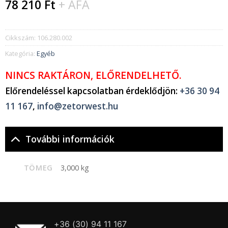
78 210
Ft
+ ÁFA
Cikkszám:
106.280.002
Kategória:
Egyéb
NINCS RAKTÁRON, ELŐRENDELHETŐ.
Előrendeléssel kapcsolatban érdeklődjön:
+36 30 94
11 167
,
info@zetorwest.hu
További információk
TÖMEG
3,000 kg
+36 (30) 94 11 167