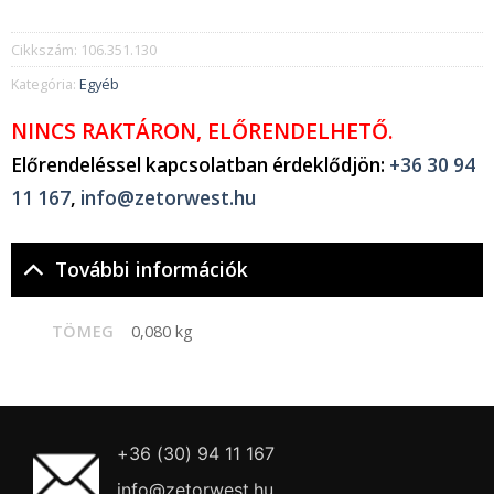
Cikkszám:
106.351.130
Kategória:
Egyéb
NINCS RAKTÁRON, ELŐRENDELHETŐ.
Előrendeléssel kapcsolatban érdeklődjön:
+36 30 94
11 167
,
info@zetorwest.hu
További információk
TÖMEG
0,080 kg
+36 (30) 94 11 167
info@zetorwest.hu