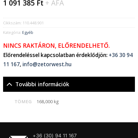
1 091 385
Ft
+ ÁFA
Cikkszám:
110.448.901
Kategória:
Egyéb
NINCS RAKTÁRON, ELŐRENDELHETŐ.
Előrendeléssel kapcsolatban érdeklődjön:
+36 30 94
11 167
,
info@zetorwest.hu
További információk
TÖMEG
168,000 kg
+36 (30) 94 11 167