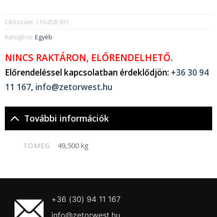
Cikkszám:
110.458.901
Kategória:
Egyéb
NINCS RAKTÁRON, ELŐRENDELHETŐ.
Előrendeléssel kapcsolatban érdeklődjön:
+36 30 94
11 167
,
info@zetorwest.hu
További információk
TÖMEG
49,500 kg
+36 (30) 94 11 167
info@zetorwest.hu