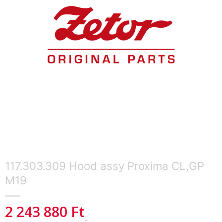
117.303.309 Hood assy Proxima CL,GP
M19
2 243 880
Ft