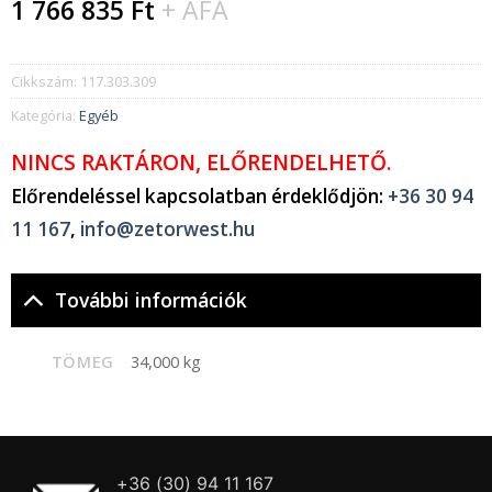
1 766 835
Ft
+ ÁFA
Cikkszám:
117.303.309
Kategória:
Egyéb
NINCS RAKTÁRON, ELŐRENDELHETŐ.
Előrendeléssel kapcsolatban érdeklődjön:
+36 30 94
11 167
,
info@zetorwest.hu
További információk
TÖMEG
34,000 kg
+36 (30) 94 11 167