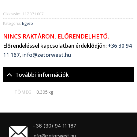
Cikkszám:
117.371.007
Kategória:
Egyéb
NINCS RAKTÁRON, ELŐRENDELHETŐ.
Előrendeléssel kapcsolatban érdeklődjön:
+36 30 94
11 167
,
info@zetorwest.hu
További információk
TÖMEG
0,305 kg
+36 (30) 94 11 167
info@zetorwest.hu