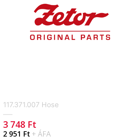
117.371.007 Hose
3 748
Ft
2 951
Ft
+ ÁFA