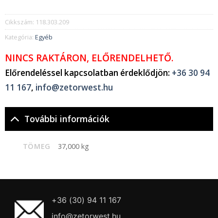
Cikkszám:
118.303.209
Kategória:
Egyéb
NINCS RAKTÁRON, ELŐRENDELHETŐ.
Előrendeléssel kapcsolatban érdeklődjön:
+36 30 94
11 167
,
info@zetorwest.hu
További információk
TÖMEG
37,000 kg
+36 (30) 94 11 167
info@zetorwest.hu