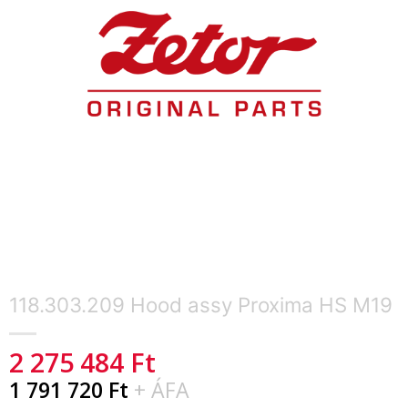
118.303.209 Hood assy Proxima HS M19
2 275 484
Ft
1 791 720
Ft
+ ÁFA