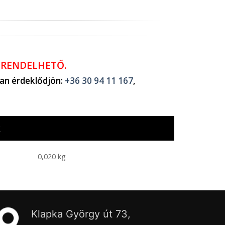
ŐRENDELHETŐ.
ban érdeklődjön:
+36 30 94 11 167
,
k
0,020 kg
Klapka György út 73,