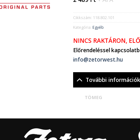
Cikkszám:
118.802.101
Kategória:
Egyéb
NINCS RAKTÁRON, EL
Előrendeléssel kapcsolat
info@zetorwest.hu
További információ
TÖMEG