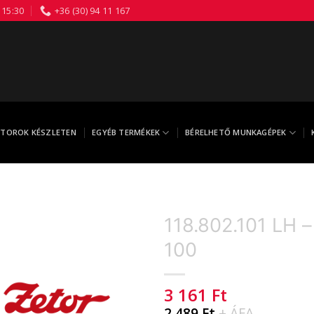
 15:30
+36 (30) 94 11 167
TOROK KÉSZLETEN
EGYÉB TERMÉKEK
BÉRELHETŐ MUNKAGÉPEK
118.802.101 LH –
100
3 161
Ft
2 489
Ft
+ ÁFA