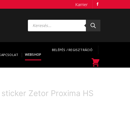
Karrier
Products
search
BELÉPÉS / REGISZTRÁCIÓ
WEBSHOP
KAPCSOLAT
 sticker Zetor Proxima HS