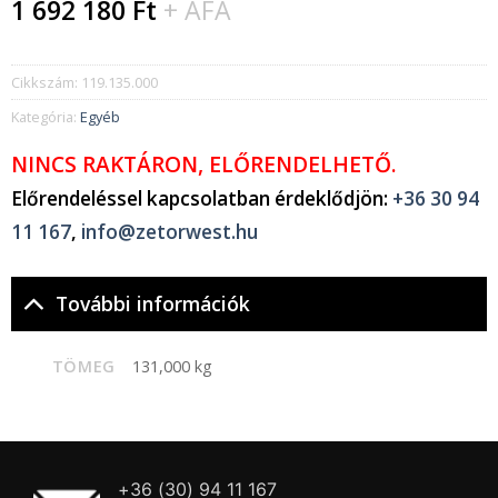
1 692 180
Ft
+ ÁFA
Cikkszám:
119.135.000
Kategória:
Egyéb
NINCS RAKTÁRON, ELŐRENDELHETŐ.
Előrendeléssel kapcsolatban érdeklődjön:
+36 30 94
11 167
,
info@zetorwest.hu
További információk
TÖMEG
131,000 kg
+36 (30) 94 11 167