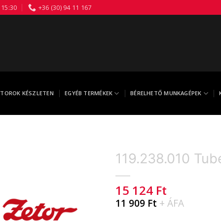
 15:30
+36 (30) 94 11 167
TOROK KÉSZLETEN
EGYÉB TERMÉKEK
BÉRELHETŐ MUNKAGÉPEK
119.238.010 Tub
15 124
Ft
11 909
Ft
+ ÁFA