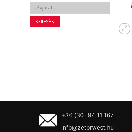
KERESÉS
+36 (30) 94 11 167
info@zetorwest.hu