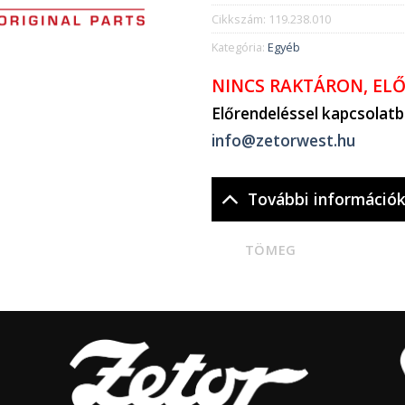
Cikkszám:
119.238.010
Kategória:
Egyéb
NINCS RAKTÁRON, EL
Előrendeléssel kapcsolat
info@zetorwest.hu
További információ
TÖMEG