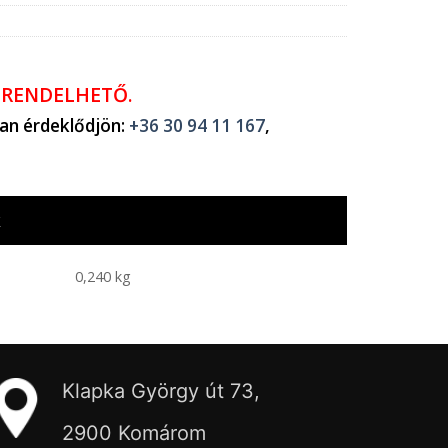
ŐRENDELHETŐ.
ban érdeklődjön:
+36 30 94 11 167
,
k
0,240 kg
Klapka György út 73,
2900 Komárom