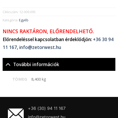
Cikkszám:
12.009.095
Kategória:
Egyéb
NINCS RAKTÁRON, ELŐRENDELHETŐ.
Előrendeléssel kapcsolatban érdeklődjön:
+36 30 94
11 167
,
info@zetorwest.hu
További információk
TÖMEG
8,400 kg
+36 (30) 94 11 167
info@zetorwest.hu