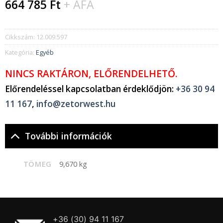
664 785
Ft
+ ÁFA
Cikkszám:
12.009.597
Kategória:
Egyéb
NINCS RAKTÁRON, ELŐRENDELHETŐ.
Előrendeléssel kapcsolatban érdeklődjön:
+36 30 94
11 167
,
info@zetorwest.hu
További információk
TÖMEG
9,670 kg
+36 (30) 94 11 167