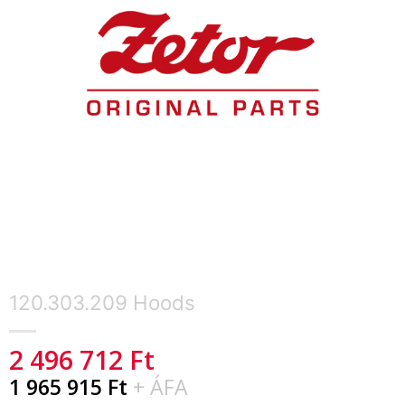
120.303.209 Hoods
2 496 712
Ft
1 965 915
Ft
+ ÁFA