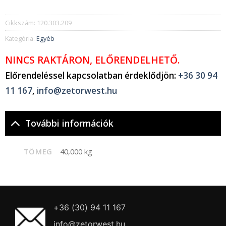
Cikkszám:
120.303.209
Kategória:
Egyéb
NINCS RAKTÁRON, ELŐRENDELHETŐ.
Előrendeléssel kapcsolatban érdeklődjön:
+36 30 94
11 167
,
info@zetorwest.hu
További információk
TÖMEG
40,000 kg
+36 (30) 94 11 167
info@zetorwest.hu