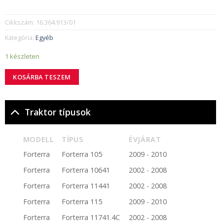
Cikkszám:
16.364.913/01
Kategória:
Egyéb
1 készleten
KOSÁRBA TESZEM
Traktor típusok
MODELL
TÍPUS
ÉVJÁRAT
Forterra
Forterra 105
2009 - 2010
Forterra
Forterra 10641
2002 - 2008
Forterra
Forterra 11441
2002 - 2008
Forterra
Forterra 115
2009 - 2010
Forterra
Forterra 11741.4C
2002 - 2008