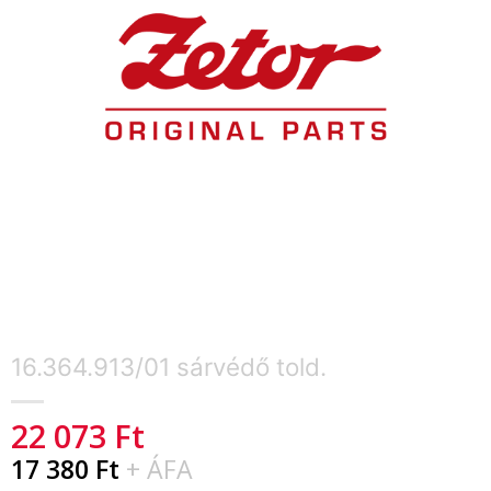
16.364.913/01 sárvédő told.
22 073
Ft
17 380
Ft
+ ÁFA