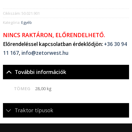
Cikkszám:
50.021.901
Kategória:
Egyéb
NINCS RAKTÁRON, ELŐRENDELHETŐ.
Előrendeléssel kapcsolatban érdeklődjön:
+36 30 94
11 167
,
info@zetorwest.hu
További információk
TÖMEG
28,00 kg
Traktor típusok