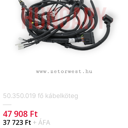
50.350.019 fő kábelköteg
47 908
Ft
37 723
Ft
+ ÁFA