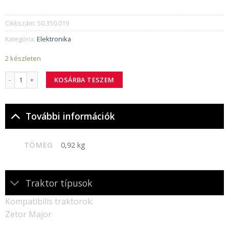
Cikkszám:
50.350.019
Kategória:
Elektronika
2 készleten
50.350.019 fő kábelköteg mennyiség
KOSÁRBA TESZEM
További információk
TÖMEG
0,92 kg
Traktor típusok
Kompatibilis traktorok:
Zetor Major